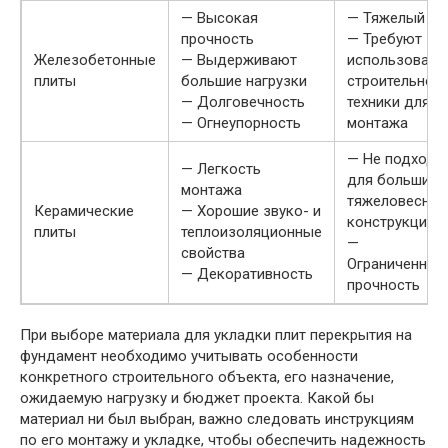
— Высокая
— Тяжелый ве
прочность
— Требуют
Железобетонные
— Выдерживают
использовани
плиты
большие нагрузки
строительной
— Долговечность
техники для
— Огнеупорность
монтажа
— Не подходя
— Легкость
для больших 
монтажа
тяжеловесных
Керамические
— Хорошие звуко- и
конструкций
плиты
теплоизоляционные
—
свойства
Ограниченная
— Декоративность
прочность
При выборе материала для укладки плит перекрытия на
фундамент необходимо учитывать особенности
конкретного строительного объекта, его назначение,
ожидаемую нагрузку и бюджет проекта. Какой бы
материал ни был выбран, важно следовать инструкциям
по его монтажу и укладке, чтобы обеспечить надежность