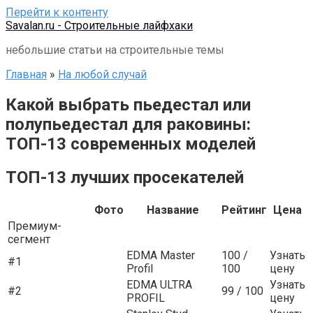
Перейти к контенту
Savalan.ru - Строительные лайфхаки
небольшие статьи на строительные темы
Главная
»
На любой случай
Какой выбрать пьедестал или
полупьедестал для раковины:
ТОП-13 современных моделей
ТОП-13 лучших просекателей
Фото
Название
Рейтинг
Цена
Премиум-
сегмент
EDMA Master
100 /
Узнать
#1
Profil
100
цену
EDMA ULTRA
Узнать
#2
99 / 100
PROFIL
цену