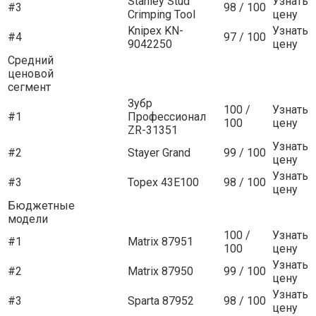
Stanley Stud
Узнать
#3
98 / 100
Crimping Tool
цену
Knipex KN-
Узнать
#4
97 / 100
9042250
цену
Средний
ценовой
сегмент
Зубр
100 /
Узнать
#1
Профессионал
100
цену
ZR-31351
Узнать
#2
Stayer Grand
99 / 100
цену
Узнать
#3
Topex 43E100
98 / 100
цену
Бюджетные
модели
100 /
Узнать
#1
Matrix 87951
100
цену
Узнать
#2
Matrix 87950
99 / 100
цену
Узнать
#3
Sparta 87952
98 / 100
цену