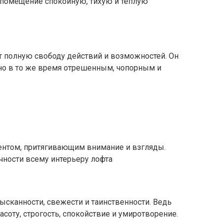
 помещение спокойную, тихую и теплую
т полную свободу действий и возможностей. Он
но в то же время отрешенным, чопорным и
ентом, притягивающим внимание и взгляды.
чности всему интерьеру лофта
канности, свежести и таинственности. Ведь
асоту, строгость, спокойствие и умиротворение.