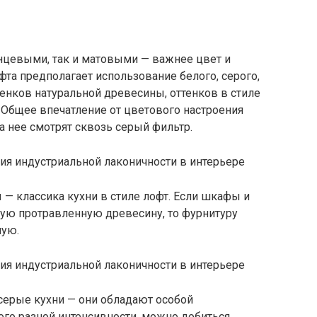
нцевыми, так и матовыми — важнее цвет и
фта предполагает использование белого, серого,
тенков натуральной древесины, оттенков в стиле
ь. Общее впечатление от цветового настроения
а нее смотрят сквозь серый фильтр.
— классика кухни в стиле лофт. Если шкафы и
ю протравленную древесину, то фурнитуру
ную.
ерые кухни — они обладают особой
ого разной интенсивности, можно добиться