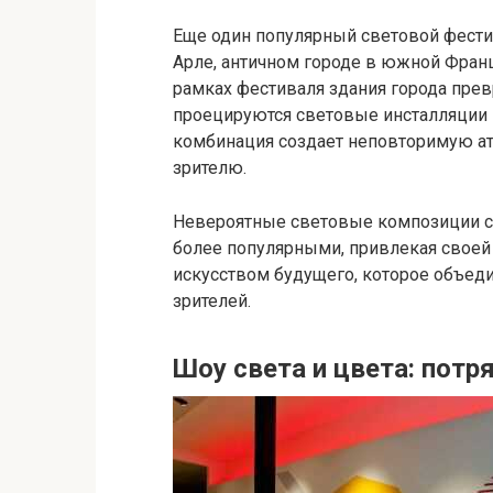
Еще один популярный световой фестив
Арле, античном городе в южной Франци
рамках фестиваля здания города пре
проецируются световые инсталляции 
комбинация создает неповторимую а
зрителю.
Невероятные световые композиции со
более популярными, привлекая своей
искусством будущего, которое объеди
зрителей.
Шоу света и цвета: пот