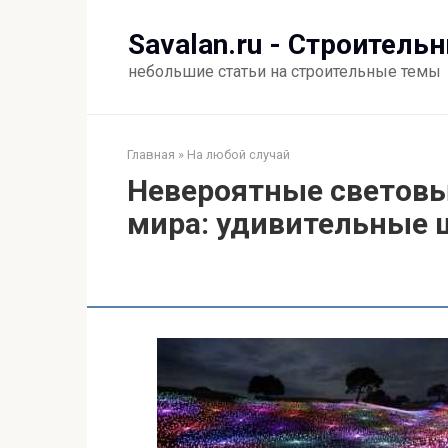
Перейти
к
Savalan.ru - Строитель
контенту
небольшие статьи на строительные темы
Главная
»
На любой случай
Невероятные световы
мира: удивительные ш