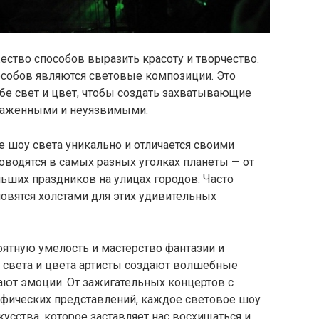
ство способов выразить красоту и творчество.
собов являются световые композиции. Это
ебе свет и цвет, чтобы создать захватывающие
ораженными и неуязвимыми.
е шоу света уникально и отличается своими
оводятся в самых разных уголках планеты — от
ших праздников на улицах городов. Часто
новятся холстами для этих удивительных
тную умелость и мастерство фантазии и
и света и цвета артисты создают волшебные
ают эмоции. От зажигательных концертов с
афических представлений, каждое световое шоу
усства, которое заставляет нас восхищаться и