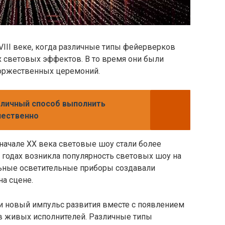
III веке, когда различные типы фейерверков
х световых эффектов. В то время они были
торжественных церемоний.
тличный способ выполнить
чественно
начале XX века световые шоу стали более
 годах возникла популярность световых шоу на
льные осветительные приборы создавали
а сцене.
ли новый импульс развития вместе с появлением
в живых исполнителей. Различные типы