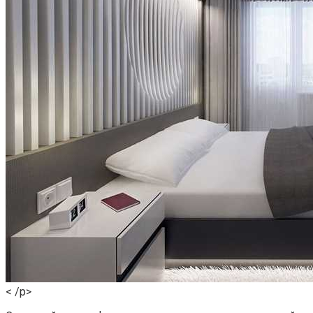
< /p>