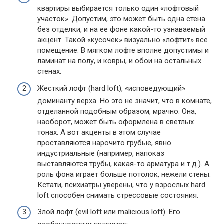
квартиры выбирается только один «лофтовый
участок». Допустим, это может быть одна стена
без отделки, и на ее фоне какой-то узнаваемый
акцент. Такой «кусочек» визуально «лофтит» все
помещение. В мягком лофте вполне допустимы и
ламинат на полу, и ковры, и обои на остальных
стенах.
Жесткий лофт (hard loft), «исповедующий»
доминанту верха. Но это не значит, что в комнате,
отделанной подобным образом, мрачно. Она,
наоборот, может быть оформлена в светлых
тонах. А вот акценты в этом случае
проставляются нарочито грубые, явно
индустриальные (например, напоказ
выставляются трубы, какая-то арматура и т.д.). А
роль фона играет больше потолок, нежели стены.
Кстати, психиатры уверены, что у взрослых hard
loft способен снимать стрессовые состояния.
Злой лофт (evil loft или malicious loft). Его