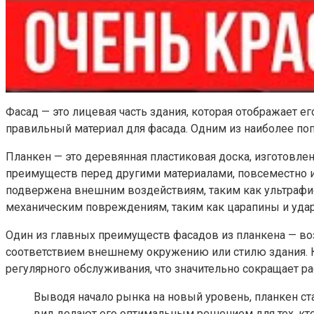
Фасад — это лицевая часть здания, которая отображает е
правильный материал для фасада. Одним из наиболее поп
Планкен — это деревянная пластиковая доска, изготовле
преимуществ перед другими материалами, повсеместно и
подвержена внешним воздействиям, таким как ультрафио
механическим повреждениям, таким как царапины и уда
Один из главных преимуществ фасадов из планкена — во
соответствием внешнему окружению или стилю здания. Кр
регулярного обслуживания, что значительно сокращает р
Выводя начало рынка на новый уровень, планкен ст
вид делают его оптимальным решением для тех, кто