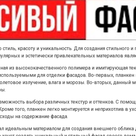
го стиль, красоту и уникальность. Для создания стильног
улярных и эстетически привлекательных материалов являе
нная из высококачественного полимера и имитирующая тек
спользуемыми для отделки фасадов. Во-первых, планкен и
летовое излучение, влага и морозы. Во-вторых, данный м
ры.
зможность выбора различных текстур и оттенков. С помо
оме того, планкен легко монтируется и неприхотлив в ухо
асходы на содержание фасада.
ал идеальным материалом для создания внешнего облика до
 хочет создать уникальный и стильный фасад своего дома