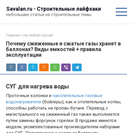
Перейти
Savalan.ru - Строительные лайфхаки
к
небольшие статьи на строительные темы
контенту
Главная
»
На любой случай
Почему сжиженные и сжатые газы хранят в
баллонах? Виды емкостей + правила
эксплуатации
СУГ для нагрева воды
Проточные колонки и
накопительные газовые
водонагреватели
(бойлеры), как и отопительные котлы,
способны работать на пропан-бутане. Перевод с
магистрального на сжиженный газ также выполняется
путем замены форсунок горелки. В продаже имеются
модели, укомплектованные производителем наборами
для СУГ. Подключение к газовым баллонам